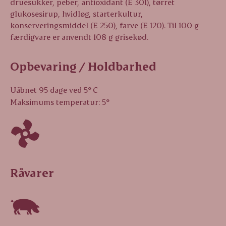
druesukker, peber, antioxidant (E 301), tørret
glukosesirup, hvidløg, starterkultur,
konserveringsmiddel (E 250), farve (E 120). Til 100 g
færdigvare er anvendt 108 g grisekød.
Opbevaring / Holdbarhed
Uåbnet 95 dage ved 5° C
Maksimums temperatur: 5°
Råvarer