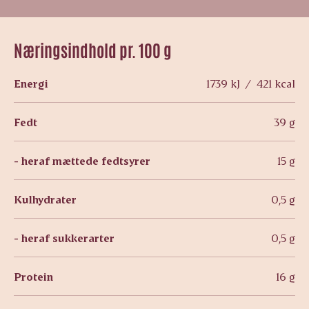
Næringsindhold pr. 100 g
Energi
1739 kJ / 421 kcal
Fedt
39 g
- heraf mættede fedtsyrer
15 g
Kulhydrater
0,5 g
- heraf sukkerarter
0,5 g
Protein
16 g