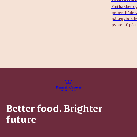
Finthakket o
peber. Både v
pålægsbordet
pynte af på 
Better food. Brighter
future