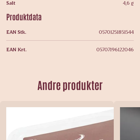
Salt
4,6 g
Produktdata
EAN Stk.
05701251851544
EAN Krt.
05707196122046
Andre produkter