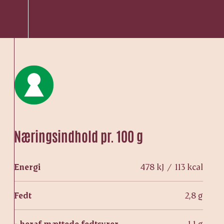
Næringsindhold pr. 100 g
Energi
478 kJ / 113 kcal
Fedt
2,8 g
- heraf mættede fedtsyrer
1,1 g