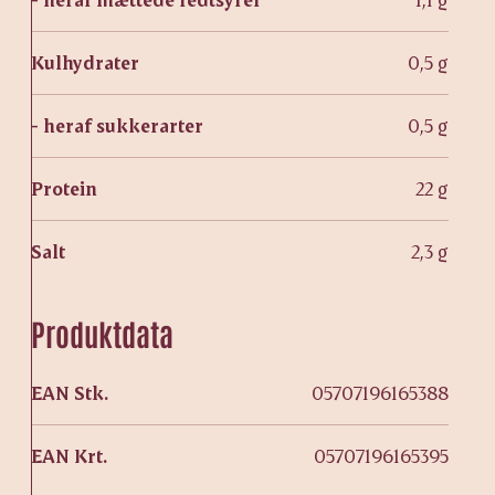
Kulhydrater
0,5 g
- heraf sukkerarter
0,5 g
Protein
22 g
Salt
2,3 g
Produktdata
EAN Stk.
05707196165388
EAN Krt.
05707196165395