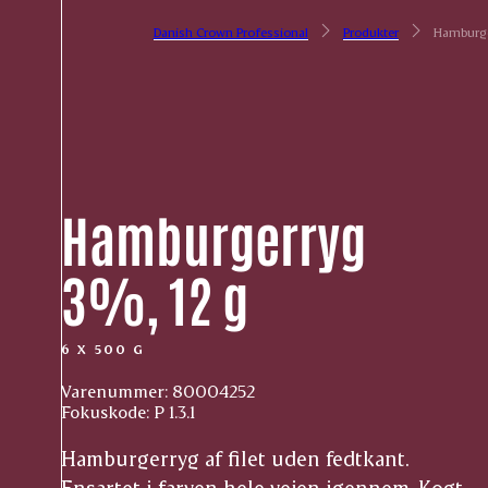
Danish Crown Professional
Produkter
Hamburge
Hamburgerryg
3%, 12 g
6 X 500 G
Varenummer: 80004252
Fokuskode: P 1.3.1
Hamburgerryg af filet uden fedtkant.
Ensartet i farven hele vejen igennem. Kogt