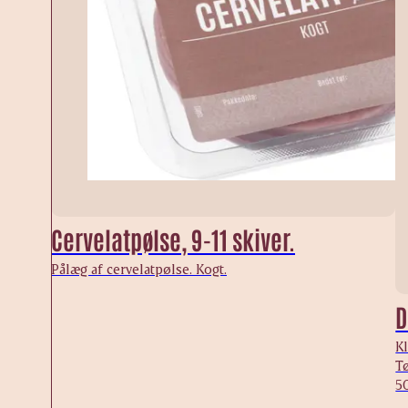
Cervelatpølse, 9-11 skiver.
Pålæg af cervelatpølse. Kogt.
D
Kl
Tø
50