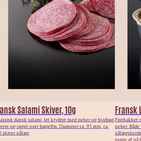
ansk Salami Skiver, 10g
Fransk 
assisk dansk salami, let krydret med peber og hvidløg.
Finthakket o
rret og røget over bøgeflis. Diameter ca. 93 mm, ca.
peber. Både 
 skiver pålæg.
pålægsbordet
pynte af på 