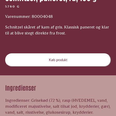
5760 G
Varenummer: 80004048
Schnitzel skåret af kam af gris. Klassisk paneret og klar
til at blive stegt direkte fra frost.
Køb produkt
Ingredienser
Ingredienser: Grisekød (72 %), rasp (HVEDEMEL, vand,
modificeret majsstivelse, salt tilsat jod, krydderier, gær),
vand, salt, risstivelse, glukosesirup, krydderier.