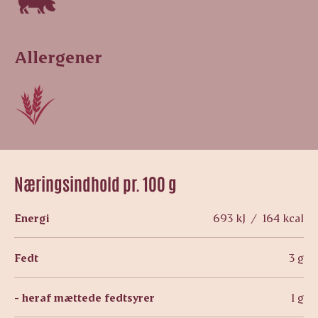
Allergener
Næringsindhold pr. 100 g
Energi
693 kJ / 164 kcal
Fedt
3 g
- heraf mættede fedtsyrer
1 g