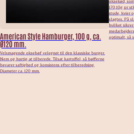
oksekød, som 
170,10g pr s
stude, kvier
slagtes. På s
hvilket sikre
medarbejdern
American Style Hamburger, 100 g, ca.
optimalt, så s
Ø120 mm.
Velsmagende oksebøf velegnet til den klassiske burger.
Nem og hurtig at tilberede. Tilsat kartoffel, så bøfferne
bevarer saftighed og konsistens efter tilberedning.
Diameter ca. 120 mm.