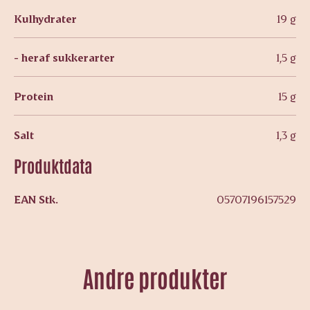
Kulhydrater
19 g
- heraf sukkerarter
1,5 g
Protein
15 g
Salt
1,3 g
Produktdata
EAN Stk.
05707196157529
Andre produkter