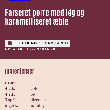
Farseret porre med løg og
karamelliseret æble
HOLD MIN SKÆRM TÆNDT
OPDATERET: 27. MARTS 2025
Ingredienser
10 stk.
4 stk.
æbler
4 stk.
løg
3 spsk.
olivenolie
6 spsk.
honning