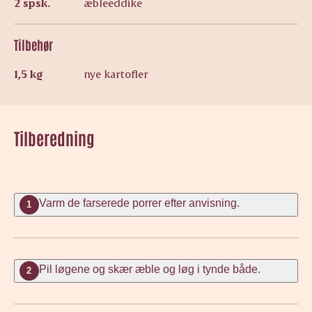
2 spsk.
æbleeddike
Tilbehør
1,5 kg
nye kartofler
Tilberedning
Varm de farserede porrer efter anvisning.
1
Pil løgene og skær æble og løg i tynde både.
2