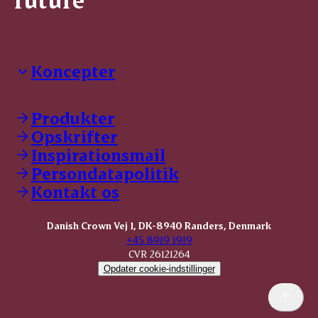
Koncepter
Danish Crown Professional
Dyrbar
Produkter
GØL
Opskrifter
Tulip
Inspirationsmail
Friland
Persondatapolitik
Dansk Kødkvæg
STOLT
Kontakt os
Dansk Kalv
Tender Pork
Danish Crown Vej 1, DK-8940 Randers, Denmark
KOMBI Hak
+45 8919 1919
CVR 26121264
Opdater cookie-indstillinger