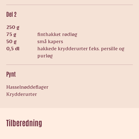
Del 2
250 g
75 g
finthakket rødløg
50 g
små kapers
0,5 dl
hakkede krydderurter f.eks. persille og
purløg
Pynt
Hasselnøddeflager
Krydderurter
Tilberedning