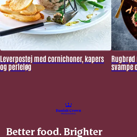
Leverpostej med cornichoner, kapers
Rugbrød 
og perleløg
svampe o
Better food. Brighter