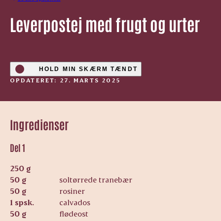
Leverpostej med frugt og urter
HOLD MIN SKÆRM TÆNDT
OPDATERET: 27. MARTS 2025
Ingredienser
Del 1
250 g
50 g
soltørrede tranebær
50 g
rosiner
1 spsk.
calvados
50 g
flødeost