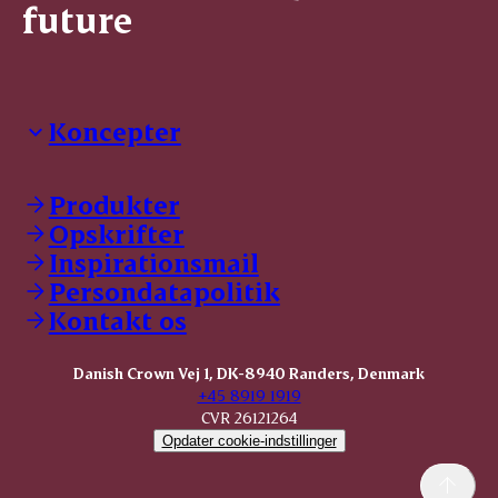
future
Koncepter
Danish Crown Professional
Dyrbar
Produkter
GØL
Opskrifter
Tulip
Inspirationsmail
Friland
Persondatapolitik
Dansk Kødkvæg
STOLT
Kontakt os
Dansk Kalv
Tender Pork
Danish Crown Vej 1, DK-8940 Randers, Denmark
KOMBI Hak
+45 8919 1919
CVR 26121264
Opdater cookie-indstillinger