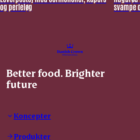
og perleløg
svampe o
Better food. Brighter
future
Koncepter
Danish Crown Professional
Dyrbar
Produkter