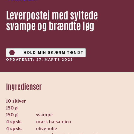
Leverpostej med syltede
svampe og brændte løg
HOLD MIN SKÆRM TÆNDT
OPDATERET: 27. MARTS 2025
Ingredienser
10 skiver
150 g
150 g
svampe
4 spsk.
mørk balsamico
4 spsk.
olivenolie