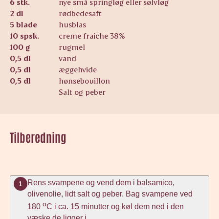
6 stk.
nye små springløg eller sølvløg
2 dl
rødbedesaft
5 blade
husblas
10 spsk.
creme fraiche 38%
100 g
rugmel
0,5 dl
vand
0,5 dl
æggehvide
0,5 dl
hønsebouillon
Salt og peber
Tilberedning
Rens svampene og vend dem i balsamico,
1
olivenolie, lidt salt og peber. Bag svampene ved
o
180
C i ca. 15 minutter og køl dem ned i den
væske de ligger i.