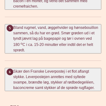
bacon i en morter, og vend det sammen med
cremefraichen.
Bland rugmel, vand, æggehvider og hønsebouillon
5
sammen, så du har en grød. Smør grøden ud i et
tyndt jævnt lag på bagepapir og tør i ovnen ved
o
180
C i ca. 15-20 minutter eller indtil det er helt
sprødt.
Skær den Franske Leverpostej i et flot aflangt
6
stykke. Leverpostejen anrettes med syltede
svampe, brændte løg, stykker af rødbedegeléen,
baconcreme samt stykker af de sprøde rugflager.