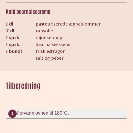
Kold bearnaisecreme
1 dl
pasteuriserede æggeblommer
7 dl
rapsolie
1 spsk.
dijonsennep
1 spsk.
bearnaiseessens
1 bundt
frisk estragon
salt og peber
Tilberedning
Forvarm ovnen til 180°C.
1