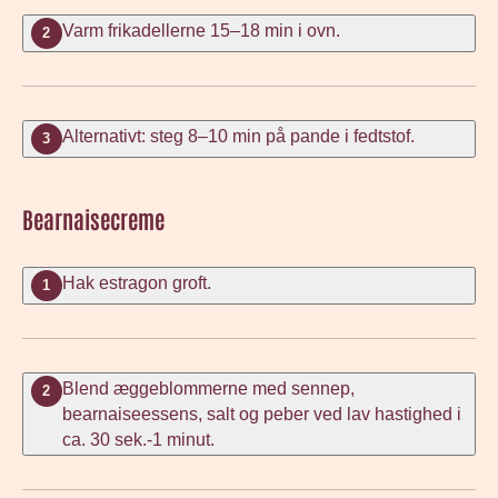
Varm frikadellerne 15–18 min i ovn.
2
Alternativt: steg 8–10 min på pande i fedtstof.
3
Bearnaisecreme
Hak estragon groft.
1
Blend æggeblommerne med sennep,
2
bearnaiseessens, salt og peber ved lav hastighed i
ca. 30 sek.-1 minut.