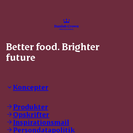
Better food. Brighter
future
Koncepter
Danish Crown Professional
Dyrbar
Produkter
GØL
Opskrifter
Tulip
Inspirationsmail
Friland
Persondatapolitik
Dansk Kødkvæg