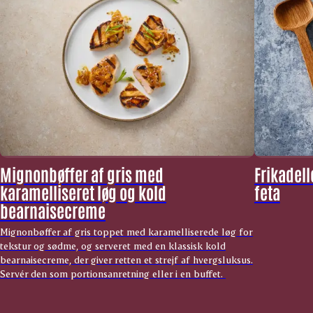
Mignonbøffer af gris med
Frikadel
karamelliseret løg og kold
feta
bearnaisecreme
Mignonbøffer af gris toppet med karamelliserede løg for
tekstur og sødme, og serveret med en klassisk kold
bearnaisecreme, der giver retten et strejf af hvergsluksus.
Servér den som portionsanretning eller i en buffet.