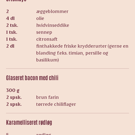
2
æggeblommer
4 dl
olie
2 tsk.
hvidvinseddike
1 tsk.
sennep
1 tsk.
citronsaft
2 dl
finthakkede friske krydderurter (gerne en
blanding f.eks. timian, persille og
basilikum)
Glaseret bacon med chili
300 g
2 spsk.
brun farin
2 spsk.
tørrede chiliflager
Karamelliseret rødløg
5
rødløg