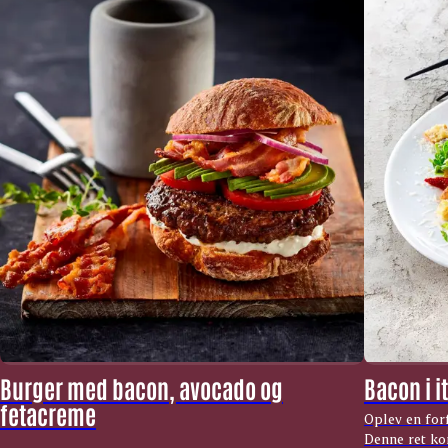
Burger med bacon, avocado og
Bacon i i
fetacreme
Oplev en forf
Denne ret ko