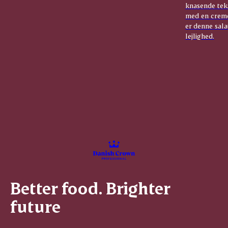
knasende tek
med en creme
er denne sala
lejlighed.
Better food. Brighter
future