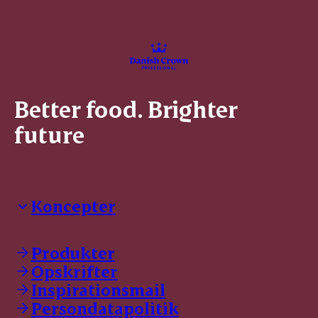
Better food. Brighter
future
Koncepter
Danish Crown Professional
Dyrbar
Produkter
GØL
Opskrifter
Tulip
Inspirationsmail
Friland
Persondatapolitik
Dansk Kødkvæg