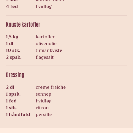
4 fed
hvidløg
Knuste kartofler
1,5 kg
kartofler
1 dl
olivenolie
10 stk.
timiankviste
2 spsk.
flagesalt
Dressing
2 dl
creme fraiche
1 spsk.
sennep
1 fed
hvidløg
1 stk.
citron
1 håndfuld
persille