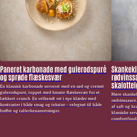
Paneret karbonade med gulerodspuré
Skankekl
og sprøde flæskesvær
rødvinss
skalottel
En klassisk karbonade serveret med en sød og cremet
gulerodspuré, toppet med knuste flæskesvær for et
Møre skankek
lækkert crunch. En velkendt ret i nye klæder med
rødvinssauce
kontraster i både smag og tekstur – velegnet til både
af saft og kra
buffet og tallerkenanretninger.
klassiske ser
comfortfood