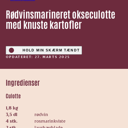
Rødvinsmarineret okseculotte
med knuste kartofler
HOLD MIN SKÆRM TÆNDT
OPDATERET: 27. MARTS 2025
Ingredienser
Culotte
1,8 kg
3,5 dl
rødvin
4 stk.
rosmarinkviste
2 stk.
laurbærblade