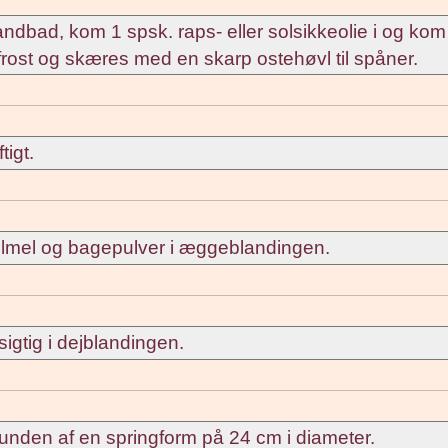
dbad, kom 1 spsk. raps- eller solsikkeolie i og kom
 frost og skæres med en skarp ostehøvl til spåner.
igt.
felmel og bagepulver i æggeblandingen.
gtig i dejblandingen.
nden af en springform på 24 cm i diameter.