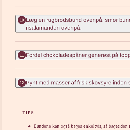
Læg en rugbrødsbund ovenpå, smør bunden
10
risalamanden ovenpå.
Fordel chokoladespåner generøst på top
11
Pynt med masser af frisk skovsyre inden s
12
TIPS
Bundene kan også bages enkeltvis, så bagetiden 