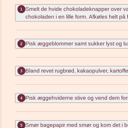
Smelt de hvide chokoladeknapper over van
1
chokoladen i en lille form. Afkøles helt på
Pisk æggeblommer samt sukker lyst og luft
2
Bland revet rugbrød, kakaopulver, kartof
3
Pisk æggehviderne stive og vend dem forsi
4
Smør bagepapir med smør og kom det i bu
5