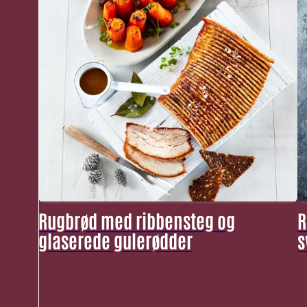
Rugbrød med ribbensteg og
R
glaserede gulerødder
s