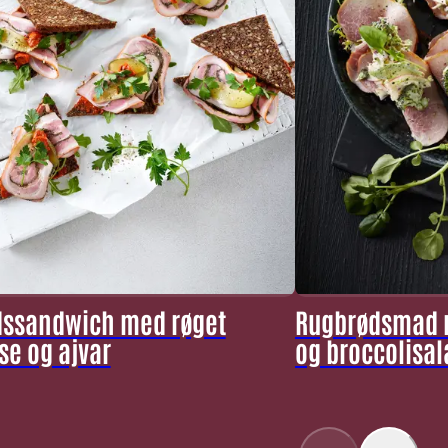
ssandwich med røget
Rugbrødsmad m
se og ajvar
og broccolisal