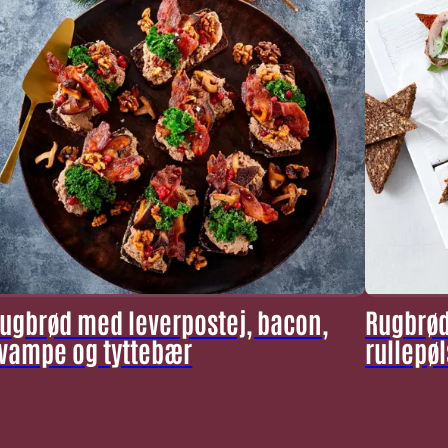
ugbrød med leverpostej, bacon,
Rugbrød
vampe og tyttebær
rullepøl