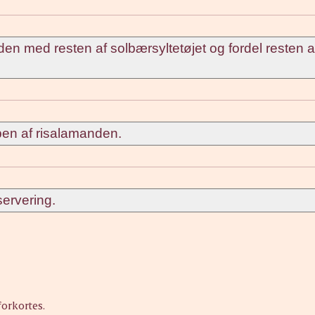
 med resten af solbærsyltetøjet og fordel resten a
pen af risalamanden.
ervering.
forkortes.