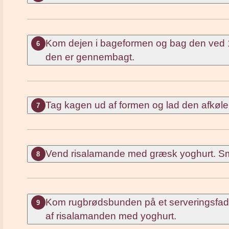
Kom dejen i bageformen og bag den ved 1
6
den er gennembagt.
Tag kagen ud af formen og lad den afkøle.
7
Vend risalamande med græsk yoghurt. Sma
8
Kom rugbrødsbunden på et serveringsfad.
9
af risalamanden med yoghurt.