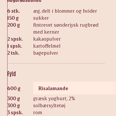
6 stk.
æg, delt i blommer og hvider
150 g
sukker
200 g
fintrevet sønderjysk rugbrød
med kerner
2 spsk.
kakaopulver
1 spsk.
kartoffelmel
2 tsk.
bagepulver
Fyld
600 g
Risalamande
300 g
græsk yoghurt, 2%
300 g
solbærsyltetøj
3 spsk.
rom