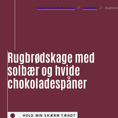
Danish Crown Professional
Opskrifter
Rugbrøds
Rugbrødskage med
solbær og hvide
chokoladespåner
HOLD MIN SKÆRM TÆNDT