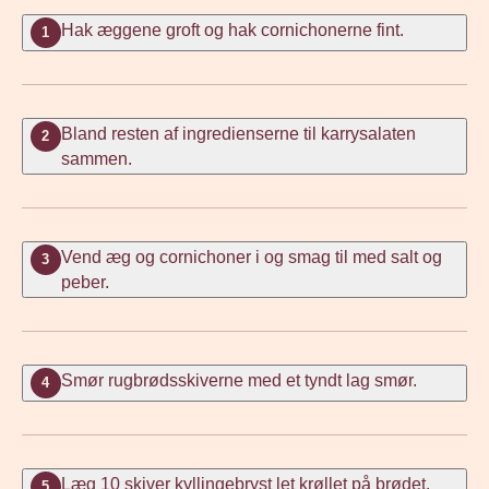
Hak æggene groft og hak cornichonerne fint.
1
Bland resten af ingredienserne til karrysalaten
2
sammen.
Vend æg og cornichoner i og smag til med salt og
3
peber.
Smør rugbrødsskiverne med et tyndt lag smør.
4
Læg 10 skiver kyllingebryst let krøllet på brødet.
5