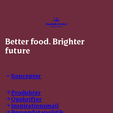
Better food. Brighter
future
Koncepter
Danish Crown Professional
Dyrbar
Produkter
GØL
Opskrifter
Tulip
Inspirationsmail
Friland
Persondatapolitik
Dansk Kødkvæg