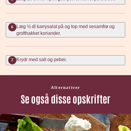
Læg ½ dl karrysalat på og top med sesamfrø og
6
grofthakket koriander.
Krydr med salt og peber.
7
Alternativer
Se også disse opskrifter