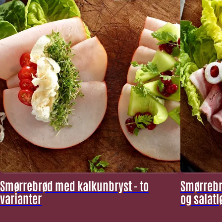
Smørrebrød med kalkunbryst - to
Smørrebr
varianter
og salatl