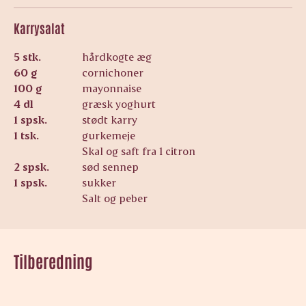
Karrysalat
5 stk.
hårdkogte æg
60 g
cornichoner
100 g
mayonnaise
4 dl
græsk yoghurt
1 spsk.
stødt karry
1 tsk.
gurkemeje
Skal og saft fra 1 citron
2 spsk.
sød sennep
1 spsk.
sukker
Salt og peber
Tilberedning