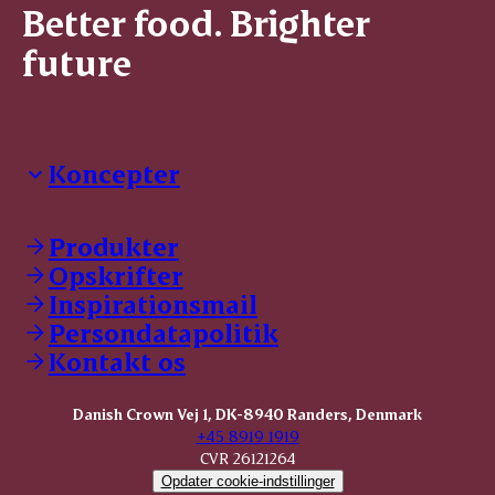
Better food. Brighter
future
Koncepter
Danish Crown Professional
Dyrbar
Produkter
GØL
Opskrifter
Tulip
Inspirationsmail
Friland
Persondatapolitik
Dansk Kødkvæg
STOLT
Kontakt os
Dansk Kalv
Tender Pork
Danish Crown Vej 1, DK-8940 Randers, Denmark
KOMBI Hak
+45 8919 1919
CVR 26121264
Opdater cookie-indstillinger