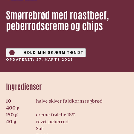
Smørrebrød med roastbeef,
peberrodscreme og chips
HOLD MIN SKÆRM TÆNDT
OPDATERET: 27. MARTS 2025
Ingredienser
10
halve skiver fuldkornsrugbrød
400 g
150 g
creme fraiche 18%
40 g
revet peberrod
Salt