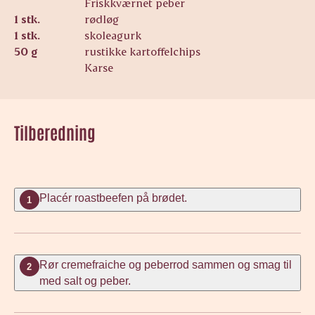
Friskkværnet peber
1 stk.
rødløg
1 stk.
skoleagurk
50 g
rustikke kartoffelchips
Karse
Tilberedning
Placér roastbeefen på brødet.
1
Rør cremefraiche og peberrod sammen og smag til
2
med salt og peber.