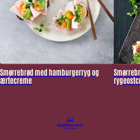
Smørrebrød med hamburgerryg og
Smørrebr
ærtecreme
rygeostc