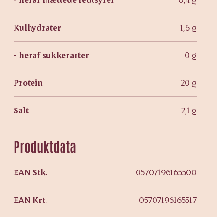
Kulhydrater
1,6 g
- heraf sukkerarter
0 g
Protein
20 g
Salt
2,1 g
Produktdata
EAN Stk.
05707196165500
EAN Krt.
05707196165517