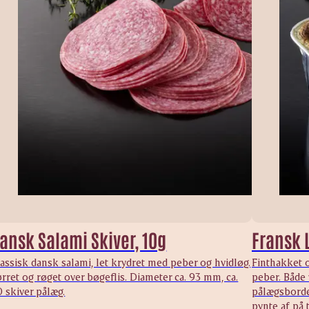
ansk Salami Skiver, 10g
Fransk 
assisk dansk salami, let krydret med peber og hvidløg.
Finthakket o
rret og røget over bøgeflis. Diameter ca. 93 mm, ca.
peber. Både 
 skiver pålæg.
pålægsbordet
pynte af på 