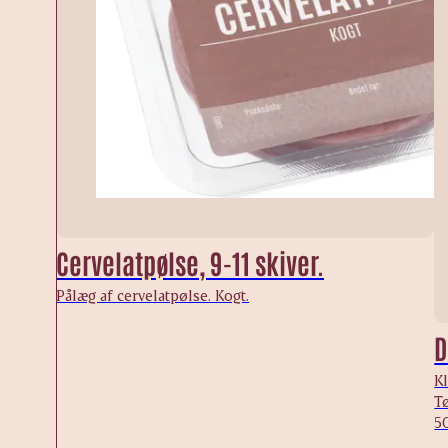
Cervelatpølse, 9-11 skiver.
Pålæg af cervelatpølse. Kogt.
D
Kl
Tø
50