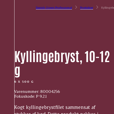
Danish Crown Professional
Produkter
Kyllingebr
Kyllingebryst, 10-12
g
6 X 500 G
Varenummer: 80004256
Fokuskode: P 9.2.1
Kogt kyllingebrystfilet sammensat af
stykker af kød. Dette produkt pakkes i