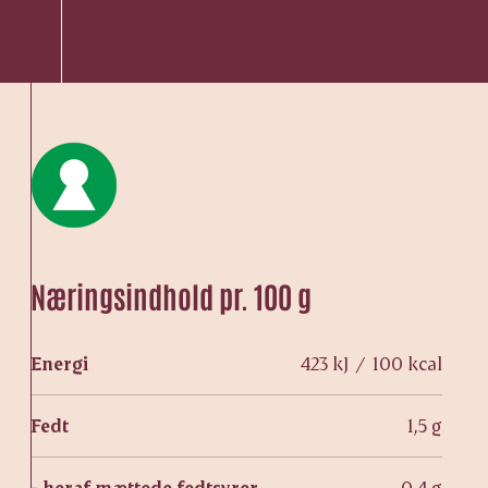
Næringsindhold pr. 100 g
Energi
423 kJ / 100 kcal
Fedt
1,5 g
- heraf mættede fedtsyrer
0,4 g