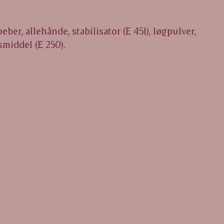
eber, allehånde, stabilisator (E 451), løgpulver,
smiddel (E 250).