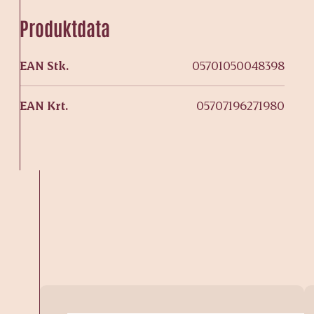
Produktdata
EAN Stk.
05701050048398
EAN Krt.
05707196271980