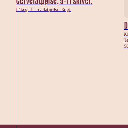
Cervelatpølse, 9-11 skiver.
Pålæg af cervelatpølse. Kogt.
D
Kl
Tø
50