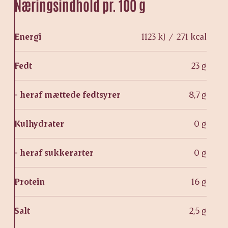
Næringsindhold pr. 100 g
Energi
1123 kJ / 271 kcal
Fedt
23 g
- heraf mættede fedtsyrer
8,7 g
Kulhydrater
0 g
- heraf sukkerarter
0 g
Protein
16 g
Salt
2,5 g