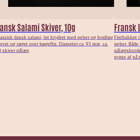
ansk Salami Skiver, 10g
Fransk 
assisk dansk salami, let krydret med peber og hvidløg.
Finthakket o
rret og røget over bøgeflis. Diameter ca. 93 mm, ca.
peber. Både 
 skiver pålæg.
pålægsbordet
pynte af på 