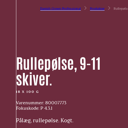
Danish Crown Professional
Produkter
Rullepølse
Rullepølse, 9-11
skiver.
18 X 100 G
Varenummer: 80007773
Fokuskode: P 4.3.1
Pålæg, rullepølse. Kogt.