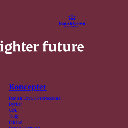
righter future
Koncepter
Danish Crown Professional
Dyrbar
GØL
Tulip
Friland