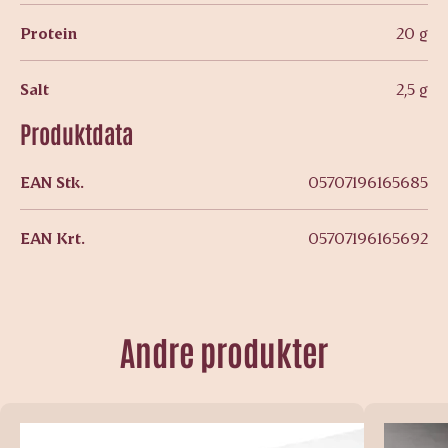
Protein
20 g
Salt
2,5 g
Produktdata
EAN Stk.
05707196165685
EAN Krt.
05707196165692
Andre produkter