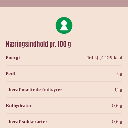
Næringsindhold pr. 100 g
Energi
461 kJ / 109 kcal
Fedt
3 g
- heraf mættede fedtsyrer
1,1 g
Kulhydrater
0,6 g
- heraf sukkerarter
0,6 g