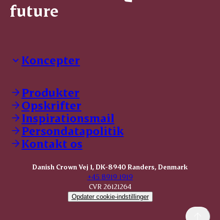
future
Koncepter
Danish Crown Professional
Dyrbar
Produkter
GØL
Opskrifter
Tulip
Inspirationsmail
Friland
Persondatapolitik
Dansk Kødkvæg
STOLT
Kontakt os
Dansk Kalv
Tender Pork
Danish Crown Vej 1, DK-8940 Randers, Denmark
KOMBI Hak
+45 8919 1919
CVR 26121264
Opdater cookie-indstillinger