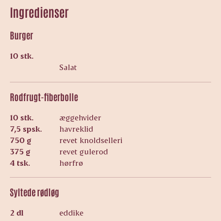
Ingredienser
Burger
10 stk.
Salat
Rodfrugt-fiberbolle
10 stk.
æggehvider
7,5 spsk.
havreklid
750 g
revet knoldselleri
375 g
revet gulerod
4 tsk.
hørfrø
Syltede rødløg
2 dl
eddike