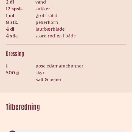
2 dl
vand
12 spsk.
sukker
1 ml
groft salat
8 stk.
peberkorn
4 dl
laurbærblade
4 stk.
store rødløg i både
Dressing
1
pose edamamebønner
500 g
skyr
Salt & peber
Tilberedning