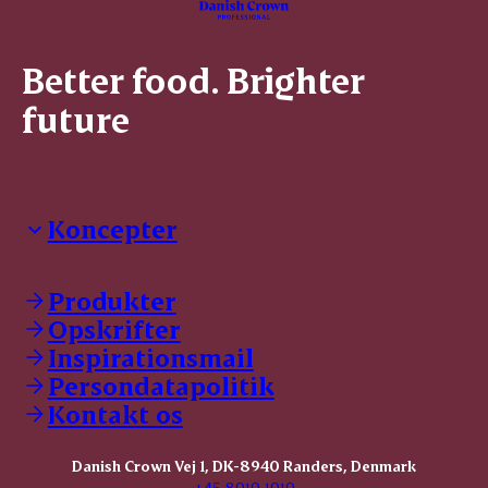
Better food. Brighter
future
Koncepter
Danish Crown Professional
Dyrbar
Produkter
GØL
Opskrifter
Tulip
Inspirationsmail
Friland
Persondatapolitik
Dansk Kødkvæg
STOLT
Kontakt os
Dansk Kalv
Tender Pork
Danish Crown Vej 1, DK-8940 Randers, Denmark
KOMBI Hak
+45 8919 1919