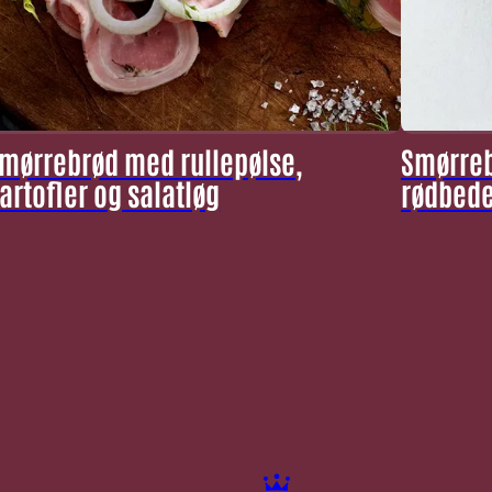
mørrebrød med rullepølse,
Smørreb
artofler og salatløg
rødbed