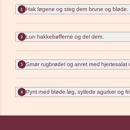
Hak løgene og steg dem brune og bløde.
1
Lun hakkebøfferne og del dem.
2
Smør rugbrødet og anret med hjertesalat 
3
Pynt med bløde løg, syltede agurker og fri
4