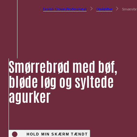
Danish Crown Professional
Opskrifter
Smørrebr
Smørrebrød med bøf,
bløde løg og syltede
agurker
HOLD MIN SKÆRM TÆNDT