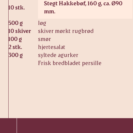
Stegt Hakkebøf, 160 g, ca. Ø90
10 stk.
mm.
500 g
løg
10 skiver
skiver mørkt rugbrød
100 g
smør
2 stk.
hjertesalat
300 g
syltede agurker
Frisk bredbladet persille