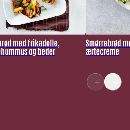
rød med frikadelle,
Smørrebrød m
ehummus og beder
ærtecreme