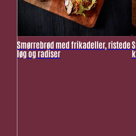
Smørrebrød med frikadeller, ristede
S
løg og radiser
k