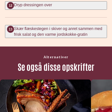
Dryp dressingen over
12
Skær flæskestegen i skiver og anret sammen med
13
frisk salat og den varme jordskokke-gratin
Alternativer
Se også disse opskrifter