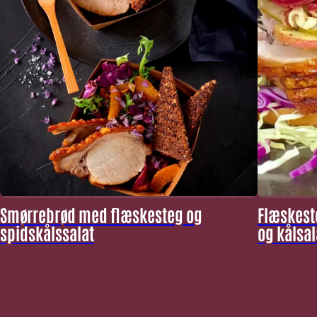
Smørrebrød med flæskesteg og
Flæskest
spidskålssalat
og kålsal