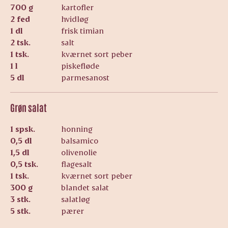
700 g
kartofler
2 fed
hvidløg
1 dl
frisk timian
2 tsk.
salt
1 tsk.
kværnet sort peber
1 l
piskefløde
5 dl
parmesanost
Grøn salat
1 spsk.
honning
0,5 dl
balsamico
1,5 dl
olivenolie
0,5 tsk.
flagesalt
1 tsk.
kværnet sort peber
300 g
blandet salat
3 stk.
salatløg
5 stk.
pærer