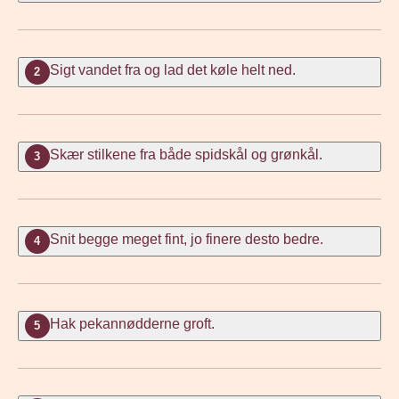
Sigt vandet fra og lad det køle helt ned.
2
Skær stilkene fra både spidskål og grønkål.
3
Snit begge meget fint, jo finere desto bedre.
4
Hak pekannødderne groft.
5