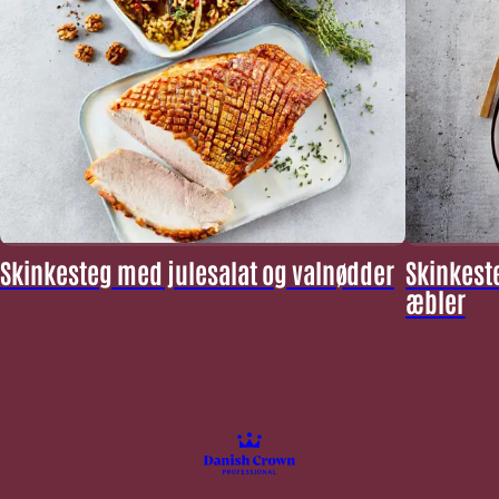
Skinkesteg med julesalat og valnødder
Skinkest
æbler