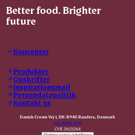
Better food. Brighter
future
Koncepter
Danish Crown Professional
Dyrbar
Produkter
GØL
Opskrifter
Tulip
Inspirationsmail
Friland
Persondatapolitik
Dansk Kødkvæg
STOLT
Kontakt os
Dansk Kalv
Tender Pork
Danish Crown Vej 1, DK-8940 Randers, Denmark
KOMBI Hak
+45 8919 1919
CVR 26121264