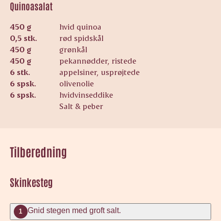
Quinoasalat
450 g
hvid quinoa
0,5 stk.
rød spidskål
450 g
grønkål
450 g
pekannødder, ristede
6 stk.
appelsiner, usprøjtede
6 spsk.
olivenolie
6 spsk.
hvidvinseddike
Salt & peber
Tilberedning
Skinkesteg
Gnid stegen med groft salt.
1