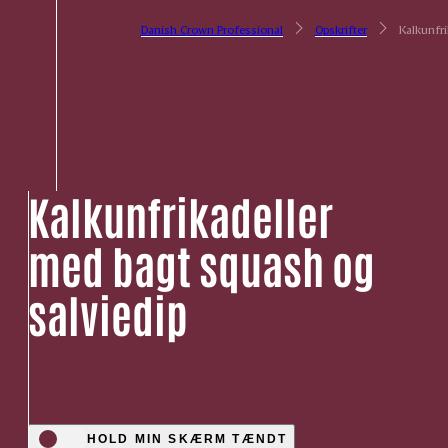
Danish Crown Professional
Opskrifter
Kalkunfri
Kalkunfrikadeller
med bagt squash og
salviedip
HOLD MIN SKÆRM TÆNDT