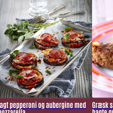
agt pepperoni og aubergine med
Græsk s
ozzarella
bagte g