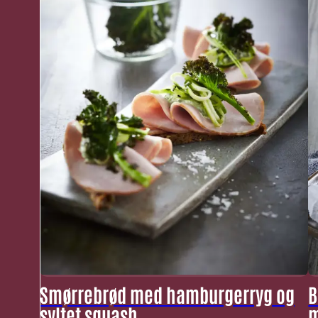
Smørrebrød med hamburgerryg og
B
syltet squash
m