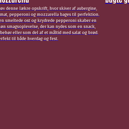
øv denne lækre opskrift, hvor skiver af aubergine,
omat, pepperoni og mozzarella bages til perfektion.
en smeltede ost og krydrede pepperoni skaber en
køn smagsoplevelse, der kan nydes som en snack,
lbehør eller som del af et måltid med salat og brød.
rfekt til både hverdag og fest.