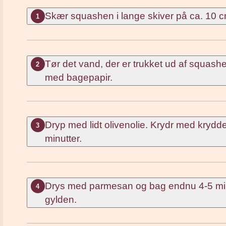
Skær squashen i lange skiver på ca. 10 cm
1
Tør det vand, der er trukket ud af squas
2
med bagepapir.
Dryp med lidt olivenolie. Krydr med krydd
3
minutter.
Drys med parmesan og bag endnu 4-5 minutt
4
gylden.