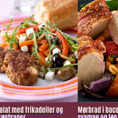
alat med frikadeller og
Mørbrad i bac
røntsager
svampe og løg