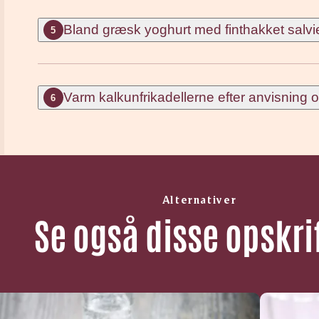
Bland græsk yoghurt med finthakket salvie
5
Varm kalkunfrikadellerne efter anvisning 
6
Alternativer
Se også disse opskri