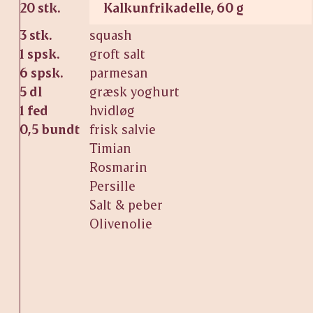
20 stk.
Kalkunfrikadelle, 60 g
3 stk.
squash
1 spsk.
groft salt
6 spsk.
parmesan
5 dl
græsk yoghurt
1 fed
hvidløg
0,5 bundt
frisk salvie
Timian
Rosmarin
Persille
Salt & peber
Olivenolie