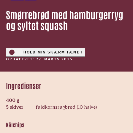
Smørrebrød med hamburgerryg
og syltet squash
HOLD MIN SKÆRM TÆNDT
OPDATERET: 27. MARTS 2025
Ingredienser
400 g
5 skiver
fuldkornsrugbrød (10 halve)
Kålchips