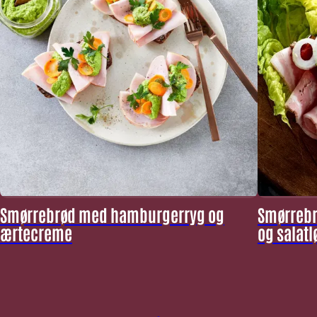
Smørrebrød med hamburgerryg og
Smørrebr
ærtecreme
og salatl