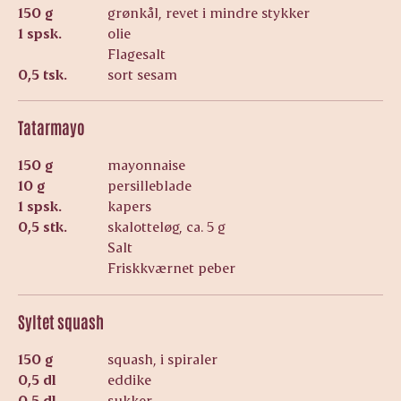
150 g
grønkål, revet i mindre stykker
1 spsk.
olie
Flagesalt
0,5 tsk.
sort sesam
Tatarmayo
150 g
mayonnaise
10 g
persilleblade
1 spsk.
kapers
0,5 stk.
skalotteløg, ca. 5 g
Salt
Friskkværnet peber
Syltet squash
150 g
squash, i spiraler
0,5 dl
eddike
0,5 dl
sukker